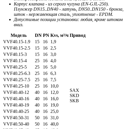
Корпус клапана - из серого чугуна (EN-GJL-250).
Плунжер DN15..DN40 - латунь, DN50..DN150 - бронза,
шток - нержавеющая сталь, уплотнение - EPDM.
Допустимые позиции установки: любая, кроме штоком
вниз.
Модель
DN
PN
Kvs, м³/ч
Привод
VVF40.15-1.9
15
16
1,9
VVF40.15-2.5
15
16
2,5
VVF40.15-3
15
16
3,0
VVF40.15-4
25
16
4,0
VVF40.25-5
25
16
5,0
VVF40.25-6.3
25
16
6,3
VVF40.25-7.5
25
16
7,5
VVF40.25-10
25
16
10,0
SAX
VVF40.40-12
40
16
12,0
SKD
VVF40.40-16
40
16
16,0
SKB
VVF40.40-19
40
16
19,0
VVF40.40-25
40
16
25,0
VVF40.50-31
50
16
31,0
VVF40.50-40
50
16
40,0