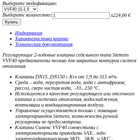
Выберите модификацию:
Выберите количество:
x
224,06
€
Информация
Характеристики кратко
Техническая документация
Регулирующие 2-ходовые клапаны седельного типа Siemens
VVF40 предназначены только для закрытых контуров систем
отопления.
Клапаны DN15..DN150 c Kvs от 1,9 до 315 м³/ч.
Среда – вода, перегретая вода, вода с антифризом,
рассол, сверх чистая вода, -10...150 °C.
Используется в качестве регулирующего или отсечного
клапана в системах отопления, водоснабжения,
вентиляции и кондиционирования воздуха.
Управление осуществляется только с помощью
электроприводов Siemens, возможность ручной
регулировки не предусмотрена.
Клапаны Сименс VVF40 совместимы с
электромоторными приводами SAX.. либо
электрогидравлическими SKD.., SKB.. и SKC...