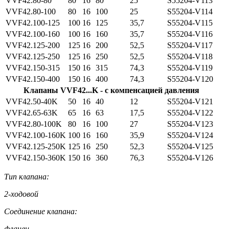
VVF42.80-80
80
16
80
25
S55204-V113
VVF42.80-100
80
16
100
25
S55204-V114
VVF42.100-125
100
16
125
35,7
S55204-V115
VVF42.100-160
100
16
160
35,7
S55204-V116
VVF42.125-200
125
16
200
52,5
S55204-V117
VVF42.125-250
125
16
250
52,5
S55204-V118
VVF42.150-315
150
16
315
74,3
S55204-V119
VVF42.150-400
150
16
400
74,3
S55204-V120
Клапаны VVF42...K - с компенсацией давления
VVF42.50-40K
50
16
40
12
S55204-V121
VVF42.65-63K
65
16
63
17,5
S55204-V122
VVF42.80-100K
80
16
100
27
S55204-V123
VVF42.100-160K
100
16
160
35,9
S55204-V124
VVF42.125-250K
125
16
250
52,3
S55204-V125
VVF42.150-360K
150
16
360
76,3
S55204-V126
Тип клапана:
2-ходовой
Соединение клапана:
фланец