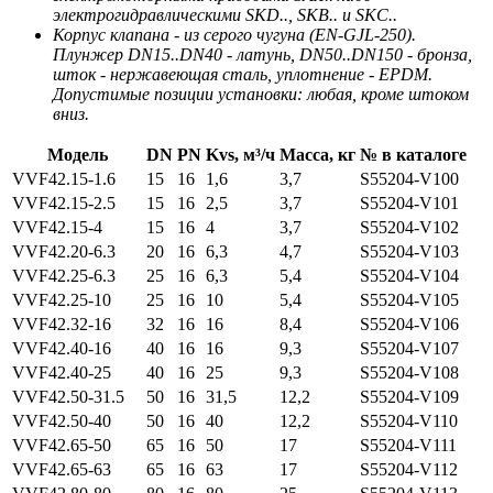
электрогидравлическими SKD.., SKB.. и SKC..
Корпус клапана - из серого чугуна (EN-GJL-250).
Плунжер DN15..DN40 - латунь, DN50..DN150 - бронза,
шток - нержавеющая сталь, уплотнение - EPDM.
Допустимые позиции установки: любая, кроме штоком
вниз.
Модель
DN
PN
Kvs, м³/ч
Масса, кг
№ в каталоге
VVF42.15-1.6
15
16
1,6
3,7
S55204-V100
VVF42.15-2.5
15
16
2,5
3,7
S55204-V101
VVF42.15-4
15
16
4
3,7
S55204-V102
VVF42.20-6.3
20
16
6,3
4,7
S55204-V103
VVF42.25-6.3
25
16
6,3
5,4
S55204-V104
VVF42.25-10
25
16
10
5,4
S55204-V105
VVF42.32-16
32
16
16
8,4
S55204-V106
VVF42.40-16
40
16
16
9,3
S55204-V107
VVF42.40-25
40
16
25
9,3
S55204-V108
VVF42.50-31.5
50
16
31,5
12,2
S55204-V109
VVF42.50-40
50
16
40
12,2
S55204-V110
VVF42.65-50
65
16
50
17
S55204-V111
VVF42.65-63
65
16
63
17
S55204-V112