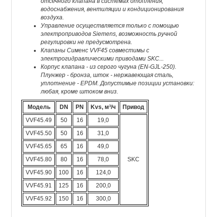
отсечного клапана в системах отопления,
водоснабжения, вентиляции и кондиционирования
воздуха.
Управление осуществляется только с помощью
электроприводов Siemens, возможность ручной
регулировки не предусмотрена.
Клапаны Сименс VVF45 совместимы с
электрогидравлическими приводами SKC...
Корпус клапана - из серого чугуна (EN-GJL-250).
Плунжер - бронза, шток - нержавеющая сталь,
уплотнение - EPDM. Допустимые позиции установки:
любая, кроме штоком вниз.
Модель
DN
PN
Kvs, м³/ч
Привод
VVF45.49
50
16
19,0
VVF45.50
50
16
31,0
VVF45.65
65
16
49,0
VVF45.80
80
16
78,0
SKC
VVF45.90
100
16
124,0
VVF45.91
125
16
200,0
VVF45.92
150
16
300,0