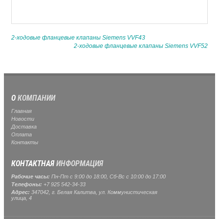
2-ходовые фланцевые клапаны Siemens VVF43
2-ходовые фланцевые клапаны Siemens VVF52
О
КОМПАНИИ
Главная
Новости
Доставка
Оплата
Контакты
КОНТАКТНАЯ
ИНФОРМАЦИЯ
Рабочие часы:
Пн-Пт с 9:00 до 18:00, Сб-Вс с 10:00 до 17:00
Телефоны:
+7 925 542-34-33
Адрес:
347042, г. Белая Калитва, ул. Коммунистическая
улица, 4