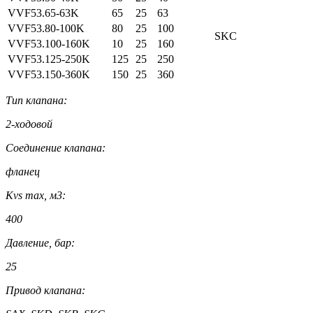
VVF53.65-63K
65
25
63
VVF53.80-100K
80
25
100
SKC
VVF53.100-160K
10
25
160
VVF53.125-250K
125
25
250
VVF53.150-360K
150
25
360
Тип клапана:
2-ходовой
Соединение клапана:
фланец
Kvs max, м3:
400
Давление, бар:
25
Привод клапана: