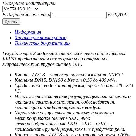
Выберите модификацию:
Выберите количество:
x
249,83
€
Информация
Характеристики кратко
Техническая документация
Регулирующие 2-ходовые клапаны седельного типа Siemens
VVF53 предназначены для закрытых и открытых
гидравлических контуров систем ОВК.
Клапан VVF53 – обновленная версия клапана VVF52.
Клапаны DN15..DN150 c Kvs от 0,16 до 400 м³/ч.
Среда – вода, вода с антифризом,пар до 16 бар, -20.. 220
°C.
Используется в качестве регулирующего или отсечного
клапана в системах отопления, водоснабжения,
вентиляции и кондиционирования воздуха.
Управление осуществляется только с помощью
электроприводов Siemens SAX.. либо
электрогидравлическими SKD.., SKB.. и SKC...,
возможность ручной регулировки не предусмотрена.
Корпус клапана VVF53 - из высокопрочного чугуна (EN-