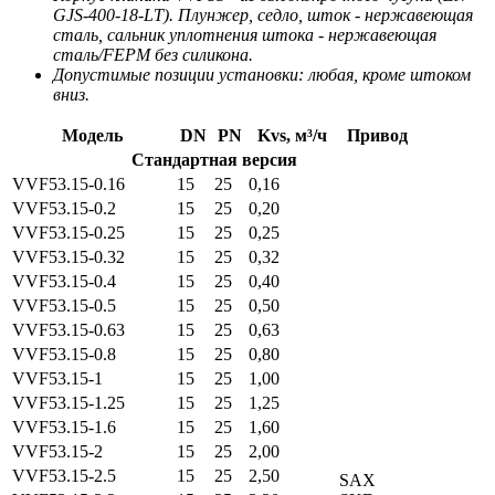
GJS-400-18-LT). Плунжер, седло, шток - нержавеющая
сталь, cальник уплотнения штока - нержавеющая
сталь/FEPM без силикона.
Допустимые позиции установки: любая, кроме штоком
вниз.
Модель
DN
PN
Kvs, м³/ч
Привод
Стандартная версия
VVF53.15-0.16
15
25
0,16
VVF53.15-0.2
15
25
0,20
VVF53.15-0.25
15
25
0,25
VVF53.15-0.32
15
25
0,32
VVF53.15-0.4
15
25
0,40
VVF53.15-0.5
15
25
0,50
VVF53.15-0.63
15
25
0,63
VVF53.15-0.8
15
25
0,80
VVF53.15-1
15
25
1,00
VVF53.15-1.25
15
25
1,25
VVF53.15-1.6
15
25
1,60
VVF53.15-2
15
25
2,00
VVF53.15-2.5
15
25
2,50
SAX