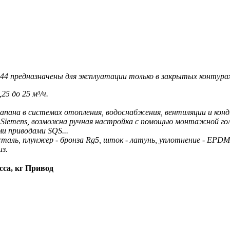
44 предназначены для эксплуатации только в закрытых контура
5 до 25 м³/ч.
лапана в системах отопления, водоснабжения, вентиляции и конд
 Siemens, возможна ручная настройка с помощью монтажной гол
 приводами SQS...
 сталь, плунжер - бронза Rg5, шток - латунь, уплотнение - EPDM
з.
са, кг
Привод