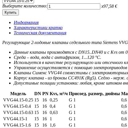
Выберите количество:
x
97,58
€
Информация
Характеристики кратко
Техническая документация
Регулирующие 2-ходовые клапаны седельного типа Siemens VVG
Данные клапаны производятся с DN15..DN40 и c Kvs от 0,2
Среда – вода, вода с антифризом, 1...120 °C.
Используется в качестве регулирующего или отсечного к
Управление осуществляется с помощью электроприводов
Клапаны Сименс VVG44 совместимы с электромоторными
Корпус клапана - из бронзы CC491K (Rg5). Седло - нерж.
Допустимые позиции установки: любая, кроме штоком вни
Модель
DN
PN
Kvs, м³/ч
Присоед. размер, дюймы
Мас
VVG44.15-0.25
15
16
0,25
G 1
0,6
VVG44.15-0.4
15
16
0,4
G 1
0,6
VVG44.15-0.63
15
16
0,63
G 1
0,6
VVG44.15-1
15
16
1
G 1
0,6
VVG44.15-1.6
15
16
1,6
G 1
0,6