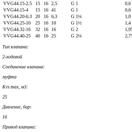
VVG44.15-2.5
15
16
2,5
G 1
0,6
VVG44.15-4
15
16
41
G 1
0,6
VVG44.20-6.3
20
16
6,3
G 1¼
1,0
VVG44.25-10
25
16
10
G 1½
1,4
VVG44.32-16
32
16
16
G 2
1,9
VVG44.40-25
40
16
25
G 2¼
2,7
Тип клапана:
2-ходовой
Соединение клапана:
муфта
Kvs max, м3:
25
Давление, бар:
16
Привод клапана: