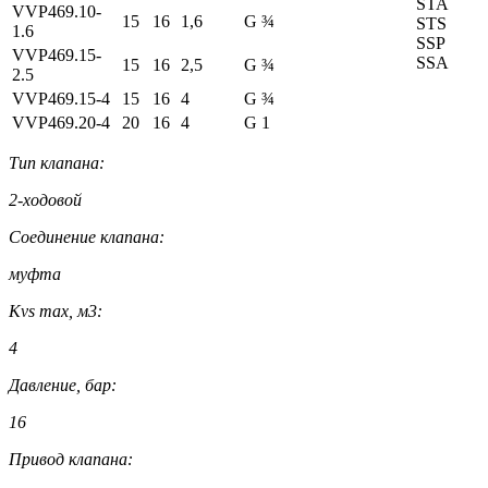
STA
VVP469.10-
15
16
1,6
G ¾
STS
1.6
SSP
VVP469.15-
SSA
15
16
2,5
G ¾
2.5
VVP469.15-4
15
16
4
G ¾
VVP469.20-4
20
16
4
G 1
Тип клапана:
2-ходовой
Соединение клапана:
муфта
Kvs max, м3:
4
Давление, бар:
16
Привод клапана: