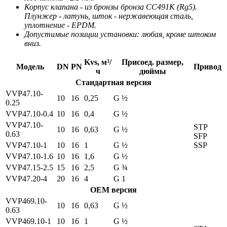
Корпус клапана - из бронзы бронза CC491K (Rg5).
Плунжер - латунь, шток - нержавеющая сталь,
уплотнение - EPDM.
Допустимые позиции установки: любая, кроме штоком
вниз.
Kvs, м³/
Присоед. размер,
Модель
DN
PN
Привод
ч
дюймы
Стандартная версия
VVP47.10-
10
16
0,25
G ½
0.25
VVP47.10-0.4
10
16
0,4
G ½
VVP47.10-
STP
10
16
0,63
G ½
0.63
SFP
VVP47.10-1
10
16
1
G ½
SSP
VVP47.10-1.6
10
16
1,6
G ½
VVP47.15-2.5
15
16
2,5
G ¾
VVP47.20-4
20
16
4
G 1
ОЕМ версия
VVP469.10-
10
16
0,63
G ½
0.63
VVP469.10-1
10
16
1
G ½