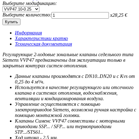
Выберите модификацию:
Выберите количество:
x
28,25
€
Информация
Характеристики кратко
Техническая документация
Регулирующие 2-ходовые зональные клапаны седельного типа
Siemens VVP47 предназначены для эксплуатации только в
закрытых контурах систем отопления.
Данные клапаны производятся с DN10..DN20 и c Kvs от
0,25 до 4 м³/ч.
Используется в качестве регулирующего или отсечного
клапана в системах отопления, водоснабжения,
вентиляции и кондиционирования воздуха.
Управление осуществляется с помощью
электроприводов Siemens, возможна ручная настройка с
помощью монтажной головки.
Клапаны Сименс VVP47 совместимы с моторными
приводами SSP... / SFP... или термоприводами
STP.../STS61..
Ход штока - 2.5 мм.