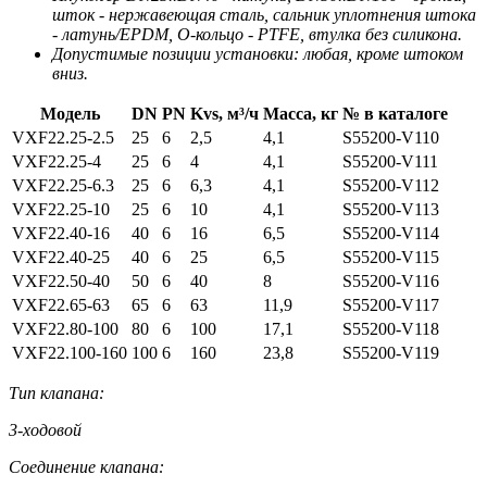
шток - нержавеющая сталь, cальник уплотнения штока
- латунь/EPDM, O-кольцо - PTFE, втулка без силикона.
Допустимые позиции установки: любая, кроме штоком
вниз.
Модель
DN
PN
Kvs, м³/ч
Масса, кг
№ в каталоге
VXF22.25-2.5
25
6
2,5
4,1
S55200-V110
VXF22.25-4
25
6
4
4,1
S55200-V111
VXF22.25-6.3
25
6
6,3
4,1
S55200-V112
VXF22.25-10
25
6
10
4,1
S55200-V113
VXF22.40-16
40
6
16
6,5
S55200-V114
VXF22.40-25
40
6
25
6,5
S55200-V115
VXF22.50-40
50
6
40
8
S55200-V116
VXF22.65-63
65
6
63
11,9
S55200-V117
VXF22.80-100
80
6
100
17,1
S55200-V118
VXF22.100-160
100
6
160
23,8
S55200-V119
Тип клапана:
3-ходовой
Соединение клапана: