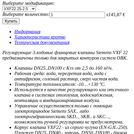
Выберите модификацию:
Выберите количество:
x
145,87
€
Информация
Характеристики кратко
Техническая документация
Регулирующие 3-ходовые фланцевые клапаны Siemens VXF 22
предназначены только для закрытых контуров систем ОВК.
Клапаны DN25..DN100 c Kvs от 2,5 до 160 м³/ч.
Рабочая среда: вода, перегретая вода, вода с
антифризом, соленый раствор, сверх чистая вода.
Температура теплоносителя: -10…+130 °C.
Используется в качестве регулирующего или отсечного
клапана в системах отопления, водоснабжения,
вентиляции и кондиционирования воздуха.
Управление осуществляется только с помощью
электроприводов Siemens SAX.. либо
электрогидравлическими SKD.., SKB.. и SKC...,
возможность ручной регулировки не предусмотрена.
Корпус клапана VXF22 - из серого чугуна (EN-GJL-250).
Плунжер DN25..DN40 - латунь, DN50..DN100 - бронза,