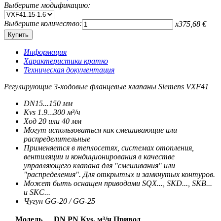
Выберите модификацию:
Выберите количество:
x
375,68
€
Информация
Характеристики кратко
Техническая документация
Регулирующие 3-ходовые фланцевые клапаны Siemens VXF41
DN15...150 мм
Kvs 1.9...300 м³/ч
Ход 20 или 40 мм
Могут использоваться как смешивающие или
распределительные
Применяется в теплосетях, системах отопления,
вентиляции и конди­ционирования в качестве
управляющего клапана для "смешивания" или
"распределения". Для открытых и замкнутых контуров.
Может быть оснащен приводами SQX..., SKD..., SKB...
и SKC...
Чугун GG-20 / GG-25
Модель
DN
PN
Kvs, м³/ч
Привод