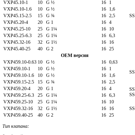
VXP45.10-1
10
G ½
16
1
VXP45.10-1.6
10
G ½
16
1,6
VXP45.15-2.5
15
G ¾
16
2,5
S
VXP45.20-4
20
G 1
16
4
VXP45.25-10
25
G 1¼
16
10
VXP45.25-6.3
25
G 1¼
16
6,3
VXP45.32-16
32
G 1½
16
16
VXP45.40-25
40
G 2
16
25
ОЕМ версия
VXP459.10-0.63
10
G ½
16
0,63
VXP459.10-1
10
G ½
16
1
S
VXP459.10-1.6
10
G ½
16
1,6
VXP459.15-2.5
15
G ¾
16
2,5
VXP459.20-4
20
G 1
16
4
S
S
VXP459.25-6.3
25
G 1¼
16
6,3
VXP459.25-10
25
G 1¼
16
10
VXP459.32-16
32
G 1½
16
16
S
VXP459.40-25
40
G 2
16
25
Тип клапана: