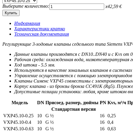
Выберите количество:
x
42,59
€
Информация
Характеристики кратко
Техническая документация
Регулирующие 3-ходовые клапаны седельного типа Siemens VXP
Данные клапаны производятся с DN10..DN40 и c Kvs от 0,2
Рабочая среда: охлажденная вода, низкотемпературная г
Ход штока - 5.5 мм.
Используются в качестве зональных клапанов в системах
Управление осуществляется с помощью электроприводов
Клапаны Сименс VXP45 совместимы с электромоторными
Корпус клапана - из бронзы бронза CC491K (Rg5). Плунж
Допустимые позиции установки: любая, кроме штоком вни
Модель
DN
Присоед. размер, дюймы
PN
Kvs, м³/ч
Пр
Стандартная версия
VXP45.10-0.25
10
G ½
16
0,25
VXP45.10-0.4
10
G ½
16
0,4
VXP45.10-0.63
10
G ½
16
0,63