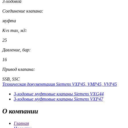
3-ходовой
Соединение клапана:
муфта
Kvs max, м3:
25
Давление, бар:
16
Привод клапана:
SSB, SSC
Техническая документация Siemens VXP45, VMP45, VVP45
3-ходовые муфтовые клапаны Siemens VXG44
3-ходовые муфтовые клапаны Siemens VXP47
О
компании
Главная